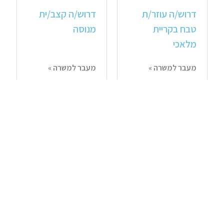
דרוש/ה עוזר/ת
דרוש/ה קצב/ית
טבח בקריית
מנוסה
מלאכי
מעבר למשרה »
מעבר למשרה »
דרוש/ה עובד/ת
דרוש/ה עוזר/ת
לחנות נוחות ובית
טבח
קפה (סופר
משפחתי)
מעבר למשרה »
מעבר למשרה »