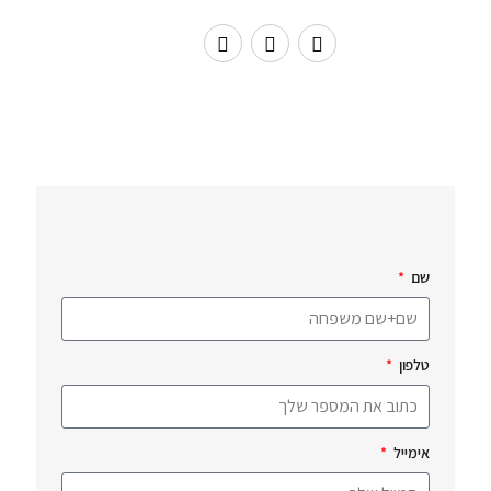
שם
טלפון
אימייל