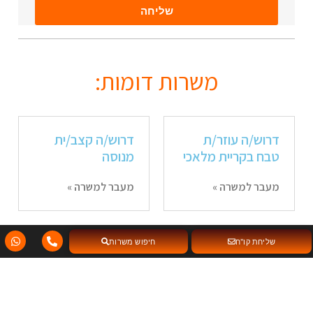
שליחה
משרות דומות:
דרוש/ה עוזר/ת
דרוש/ה קצב/ית
טבח בקריית מלאכי
מנוסה
מעבר למשרה »
מעבר למשרה »
שליחת קו"ח
חיפוש משרות
דרוש/ה עובד/ת
דרוש/ה עוזר/ת
לחנות נוחות ובית
טבח
קפה (סופר
משפחתי)