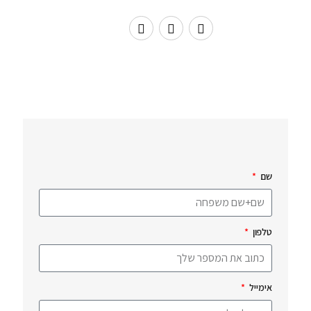
שם
טלפון
אימייל