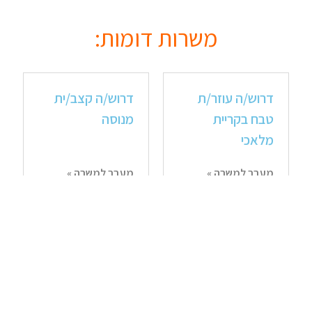
משרות דומות:
דרוש/ה עוזר/ת
דרוש/ה קצב/ית
טבח בקריית
מנוסה
מלאכי
מעבר למשרה »
מעבר למשרה »
דרוש/ה עובד/ת
דרוש/ה עוזר/ת
לחנות נוחות ובית
טבח
קפה (סופר
משפחתי)