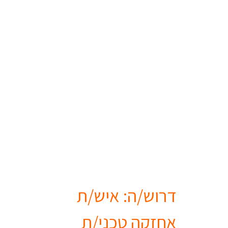
דרוש/ה: איש/ת
אחזקה טכני/ת