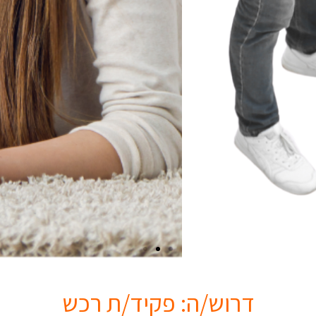
דרוש/ה: פקיד/ת רכש