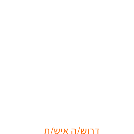
דרוש/ה איש/ת