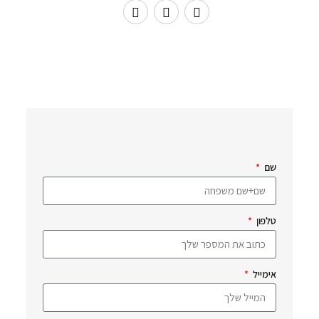
שם
טלפון
אימייל