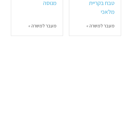
טבח בקריית
מנוסה
מלאכי
מעבר למשרה »
מעבר למשרה »
דרוש/ה עובד/ת
דרוש/ה עוזר/ת
לחנות נוחות ובית
טבח
קפה (סופר
משפחתי)
מעבר למשרה »
מעבר למשרה »
דרושים שוטפי
דרוש טבח חם –
כלים
רשות שדות