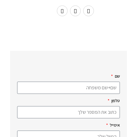
שם
טלפון
אימייל