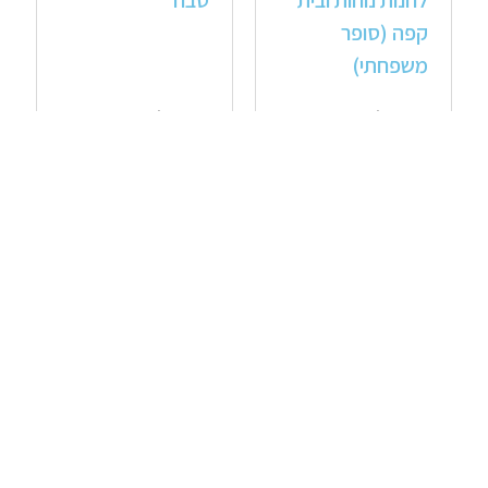
לחנות נוחות ובית
טבח
קפה (סופר
משפחתי)
מעבר למשרה »
מעבר למשרה »
דרושים שוטפי
דרוש טבח חם –
כלים
רשות שדות
התעופה
מעבר למשרה »
מעבר למשרה »
מנהל/ת חשבונות
מנהל/ת סניף
צוות לקוחות ג'וניור
מנוסה