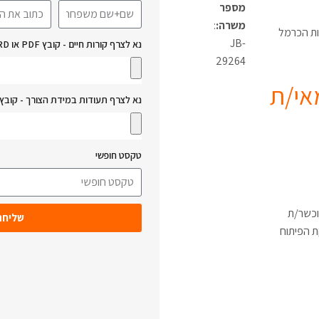
מספר
משרה:
:
ות הכרמל
JB-
נא לצרף קורות חיים - קובץ PDF או WORD:
29264
אי/ת
נא לצרף תעודות במידת הצורך - קובץ PDF או WORD:
טקסט חופשי
וכשר/ת
שליחה
 הפיתוח