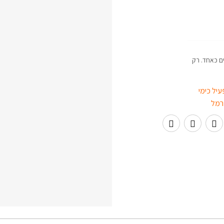
ם כאחד. רק
יל כימי
רמל