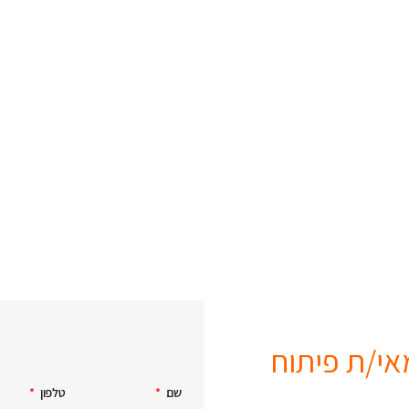
אי/ת פיתוח
שם
טלפון