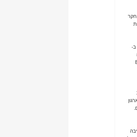
בחקר
ת
ב-
E
רגון
.
בה