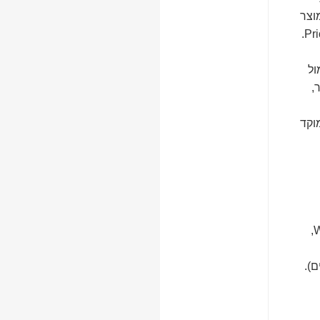
וצר
ול
,
וקד
(הטמעת WMS,
ם).