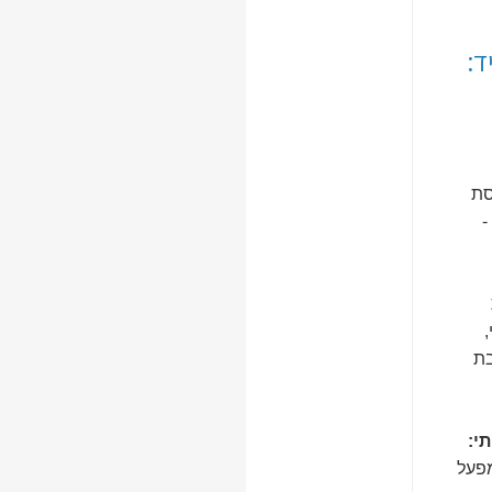
ד:
ת
-
בת
י:
מפעל