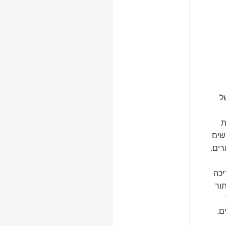
ל
ת
שים
רים.
יכה
תור
ם.