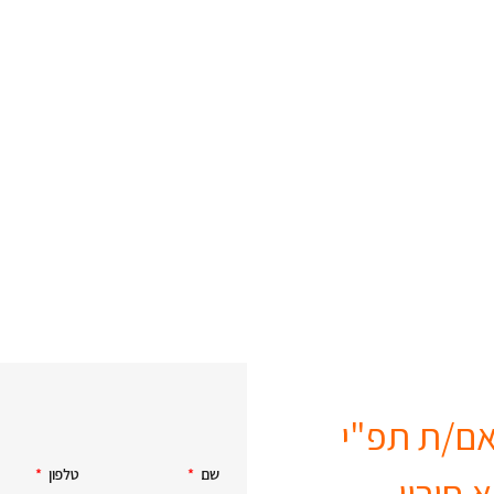
ם/ת תפ"י
שם
טלפון
 חורון