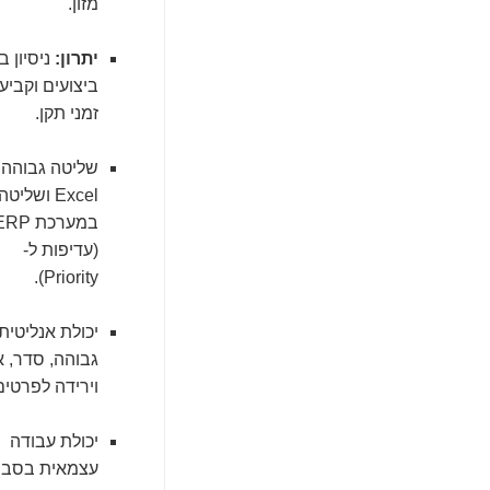
מזון.
יתרון:
ניסיון 
ביצועים וקביע
זמני תקן.
שליטה גבוהה 
Excel ושליטה
במערכת RP
(עדיפות ל-
Priority).
יכולת אנליטית
גבוהה, סדר, א
וירידה לפרטים
יכולת עבודה
עצמאית בסבי