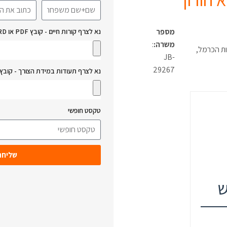
מספר
נא לצרף קורות חיים - קובץ PDF או WORD:
משרה:
:
ות הכרמל,
JB-
29267
נא לצרף תעודות במידת הצורך - קובץ PDF או WORD:
טקסט חופשי
שליחה
ש