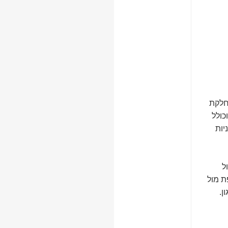
חלקת
כולל
יות
ל
ת מול
ן.