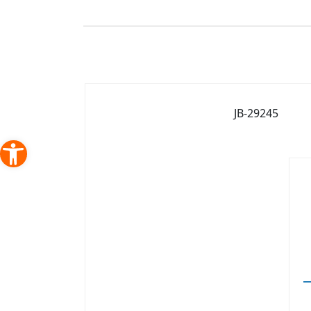
JB-29245
פתח סרג