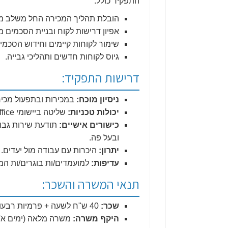
התפקיד כולל:
הובלת תהליך המכירה החל משלב מת
אפיון דרישות לקוח ובניית הסכמים 
שימור לקוחות קיימים וחידוש הסכמי
גיוס לקוחות חדשים ותהליכי גבייה.
דרישות התפקיד:
ניסיון מוכח:
במכירות ובתפעול מכירו
יכולות טכניות:
שליטה ביישומי Office וסביבה ממוחשבת (חובה) ויכולת למידה של מערכות חדשות.
כישורים אישיים:
תודעת שירות גבוה
ובעל פה.
יתרון:
היכרות עם עבודה מול יעדים.
עדיפות:
למועמדים/ות בוגרים/ות המ
תנאי המשרה והשכר:
שכר:
40 ש"ח לשעה + פרמיות רבעוניות (עד 4,500 ש"ח), המגיעות לממוצע של כ-48 ש"ח לשעה!
היקף משרה:
משרה מלאה (ימים א'-ה